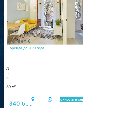
Рогент 6
Аренда до 2020 года
д
в
а
50 м²
Забронируйте сейчас
340 000
евро