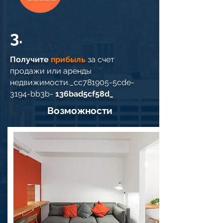
3.
Получите
прибыль
за счет
продажи или аренды
недвижимости._cc781905-5cde-
3194-bb3b-
136bad5cf58d_
Возможности